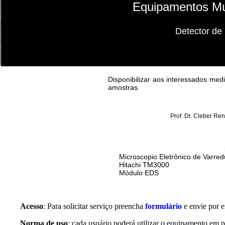
Equipamentos Mu
Detector de
Disponibilizar aos interessados med
amostras.
Prof. Dr. Cleber Re
Microscopio Eletrônico de Varre
Hitachi TM3000
Módulo EDS
Acesso
: Para solicitar serviço preencha
formulário
e envie por 
Norma de uso
: cada usuário poderá utilizar o equipamento em 