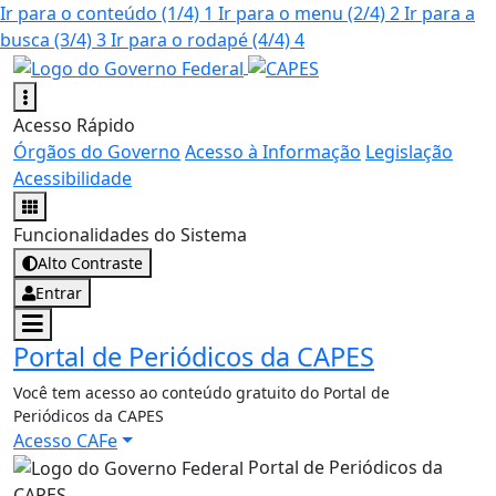
Ir para o conteúdo
(1/4)
1
Ir para o menu
(2/4)
2
Ir para a
busca
(3/4)
3
Ir para o rodapé
(4/4)
4
Acesso Rápido
Órgãos do Governo
Acesso à Informação
Legislação
Acessibilidade
Funcionalidades do Sistema
Alto Contraste
Entrar
Portal de Periódicos da CAPES
Você tem acesso ao conteúdo gratuito do Portal de
Periódicos da CAPES
Acesso CAFe
Portal de Periódicos da
CAPES