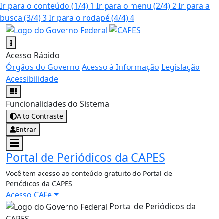
Ir para o conteúdo
(1/4)
1
Ir para o menu
(2/4)
2
Ir para a
busca
(3/4)
3
Ir para o rodapé
(4/4)
4
Acesso Rápido
Órgãos do Governo
Acesso à Informação
Legislação
Acessibilidade
Funcionalidades do Sistema
Alto Contraste
Entrar
Portal de Periódicos da CAPES
Você tem acesso ao conteúdo gratuito do Portal de
Periódicos da CAPES
Acesso CAFe
Portal de Periódicos da
CAPES