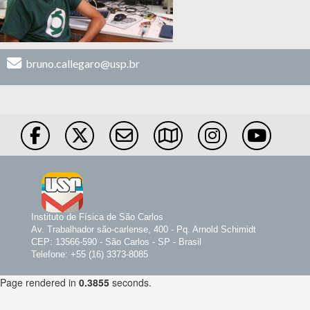
bruno.callegaro@usp.br
Instituto de Física de São Carlos
Av. Trabalhador são-carlense, 400 - Pq. Arnold Schimidt
CEP: 13566-590 - São Carlos - SP - Brasil
Telefone: +55 (16) 3373-8085
Page rendered in
0.3855
seconds.