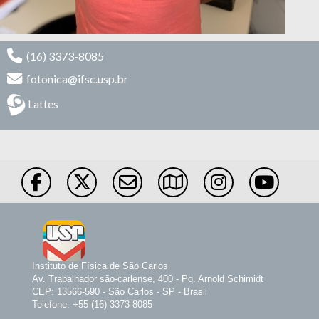
(16) 3373-8085
fotonica@ifsc.usp.br
Lattes
Instituto de Física de São Carlos
Av. Trabalhador são-carlense, 400 - Pq. Arnold Schimidt
CEP: 13566-590 - São Carlos - SP - Brasil
Telefone: +55 (16) 3373-8085