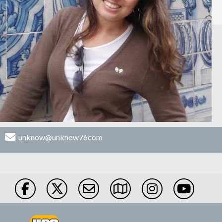
unknow@unknow76com